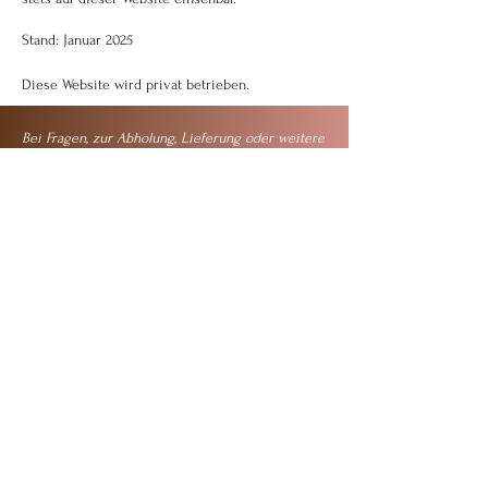
Stand: Januar 2025
Diese Website wird privat betrieben.
Bei Fragen, zur Abholung, Lieferung oder weitere
Zahlungsmöglichkeiten kontaktiere mich gerne
über das Kontaktformular oder telefonisch:
K. Klopfenstein-Baumann
079 822 74 57
FLORAFORCE-Fässer à 50 kg sind nur auf
Anfrage über das Kontaktformular erhältlich.
Vor- / Nachname
Strasse und Ort